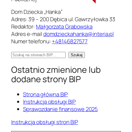
Dom Dziecka „Hanka”
Adres:
39 – 200 Dębica ul. Gawrzyłowka 33
Redaktor:
Małgorzata Grabowska
Adres e-mail
domdzieckahanka@interia.pl
Numer telefonu:
+48146827577
Szukaj
na
Ostatnio zmienione lub
stronach
BIP:
dodane strony BIP
Strona główna BIP
Instrukcja obsługi BIP
Sprawozdanie finansowe 2025
Instrukcja obsługi stron BIP